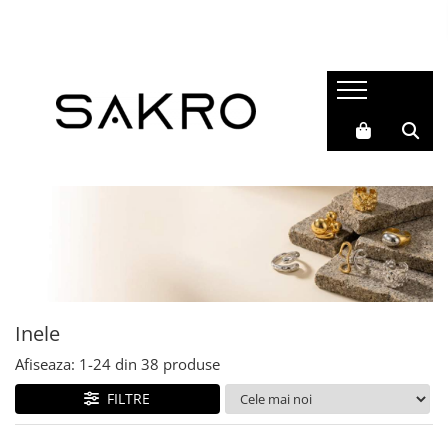
Bijuterii
Charms
Earcuffs
Pandantive
Brose
Bratari de picior
Inele
Cercei
Bratari
Inele
Coliere
Afiseaza:
1-
24
din
38
produse
FILTRE