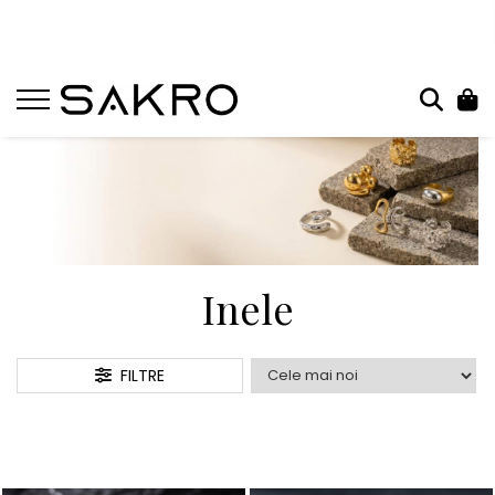
Bijuterii
Charms
Earcuffs
Pandantive
Brose
Bratari de picior
Inele
Inele
Cercei
Bratari
FILTRE
Coliere