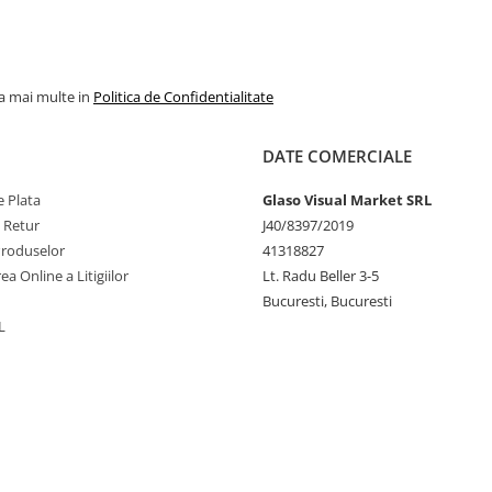
la mai multe in
Politica de Confidentialitate
DATE COMERCIALE
 Plata
Glaso Visual Market SRL
e Retur
J40/8397/2019
Produselor
41318827
ea Online a Litigiilor
Lt. Radu Beller 3-5
Bucuresti, Bucuresti
L