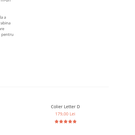
rm-uri
la a
rabina
are
ta pentru
Colier Letter D
179,00 Lei