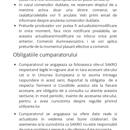
In cazul comenzilor dublate, ne rezervam dreptul de a
mentine activa doar una dintre comenzi, iar
cealalta/celelalte vor fi anulate. Veti primi email de
informare despre anularea comenzilor dublate.
Preturile produselor vor putea fi actualizate/modificare
in orice moment, fara nicio notificare prealabila, iar
aceasta actualizare/modificare va inlocui orice pret
anterior. Comenzii dumneavoastra i se vor aplica
preturile de la momentul plasarii efective a comenzii.
Obligatiile cumparatorului
Cumparatorul se angajeaza sa foloseasca site-ul SAKRO
respectand legile in vigoare atat in tara accesarii site-ului
cat si in Uniunea Europeana si isi asuma intreaga
raspundere in acest sens. Raportat la obligatia de a
respecta Termenii si Conditiile acestui site la fiecare
accesare, are obligatia de a consulta cu atentie aceasta
sectiune, in mod periodic, inainte de accesarea site-ului,
pentru a avea cunostinta despre regulile privind
utilizarea lui.
Cumparatorul se angajeaza sa ofere date reale si
actualizate in vederea unei bune colaborari. De
asemenea ia la cunostinta ca SAKRO nu este responsabil
de orice problema generata de oferirea date incorecte.