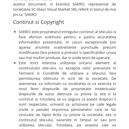
acestui document, si brandul SAKRO, reprezentat de
societatea SC Glaso Visual Market SRL referit in textul de mai
jos ca "SAKRO
Continut si Copyright
SAKRO este proprietarul intregului continut al site-ului si
face eforturi sustinute pentru a pastra acuratetea
informatiilor prezentate. In cazuri exceptionale pot
aparea anumite inadvertente punctuale precum
modificarea fara preaviz a pretului si specificatiilor unuia
sau mai multor produse, dar si unele erori de operare.
Este strict interzisa utilizarea oricarui element al
continutului site-ului, cu exceptia celor prevazute in
Termenii si Conditiile de utilizare a site-ului, fara
permisiunea obtinuta in scris de la societate. De
asemenea, va informam ca societatea isi va exercita in
mod ferm drepturile de proprietate intelectuala/
drepturile de autor detinute cu privire la site si la
continut si, totodata, se va asigura ca aceste drepturi ii
sunt respectate, urmand sa actioneze pe caile legale
(civile si penale) impotriva persoanelor care se fac
vinovate de fapte ilicite cu privire la societate, site si
continutul site-ului, savarsite in timpul si/ sau prin
utilizarea site-ului. Totodata, pe aceasta cale va