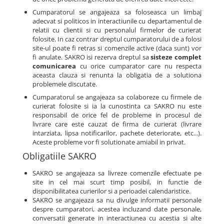
Cumparatorul se angajeaza sa foloseasca un limbaj
adecvat si politicos in interactiunile cu departamentul de
relatii cu clientii si cu personalul firmelor de curierat
folosite. In caz contrar dreptul cumparatorului de a folosi
site-ul poate fi retras si comenzile active (daca sunt) vor
fi anulate. SAKRO isi rezerva dreptul sa
sisteze complet
comunicarea
cu orice cumparator care nu respecta
aceasta clauza si renunta la obligatia de a solutiona
problemele discutate.
Cumparatorul se angajeaza sa colaboreze cu firmele de
curierat folosite si ia la cunostinta ca SAKRO nu este
responsabil de orice fel de probleme in procesul de
livrare care este cauzat de firma de curierat (livrare
intarziata, lipsa notificarilor, pachete deteriorate, etc...).
Aceste probleme vor fi solutionate amiabil in privat.
Obligatiile SAKRO
SAKRO se angajeaza sa livreze comenzile efectuate pe
site in cel mai scurt timp posibil, in functie de
disponibilitatea curierilor si a perioadei calendaristice.
SAKRO se angajeaza sa nu divulge informatii personale
despre cumparatori, acestea incluzand date personale,
conversatii generate in interactiunea cu acestia si alte