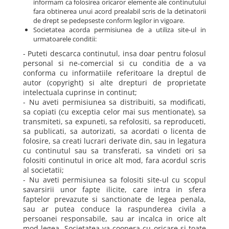
informam ca folosirea oricaror elemente ale continutului
fara obtinerea unui acord prealabil scris de la detinatorii
de drept se pedepseste conform legilor in vigoare.
Societatea acorda permisiunea de a utiliza site-ul in
urmatoarele conditii:
- Puteti descarca continutul, insa doar pentru folosul
personal si ne-comercial si cu conditia de a va
conforma cu informatiile referitoare la dreptul de
autor (copyright) si alte drepturi de proprietate
intelectuala cuprinse in continut;
- Nu aveti permisiunea sa distribuiti, sa modificati,
sa copiati (cu exceptia celor mai sus mentionate), sa
transmiteti, sa expuneti, sa refolositi, sa reproduceti,
sa publicati, sa autorizati, sa acordati o licenta de
folosire, sa creati lucrari derivate din, sau in legatura
cu continutul sau sa transferati, sa vindeti ori sa
folositi continutul in orice alt mod, fara acordul scris
al societatii;
- Nu aveti permisiunea sa folositi site-ul cu scopul
savarsirii unor fapte ilicite, care intra in sfera
faptelor prevazute si sanctionate de legea penala,
sau ar putea conduce la raspunderea civila a
persoanei responsabile, sau ar incalca in orice alt
mod legea. Societatea va coopera cu oricare si toate