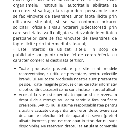
organismele/ institutiile/ autoritatile abilitate sa
cerceteze si sa traga la raspundere persoanele care
se fac vinovate de savarsirea unor fapte ilicite prin
utilizarea site-ului, si se va conforma oricaror
solicitari oficiale si/sau hotarari judecatoresti prin
care societatea va fi obligata sa dezvaluie identitatea
persoanelor care se fac vinovate de savarsirea de
fapte ilicite prin intermediul site-ului;
- Este interzis sa utilizati site-ul in scop de
publicitate sau pentru orice fel de cerere/oferta cu
caracter comercial destinata tertilor.
Toate produsele prezentate pe site sunt modele
reprezentative, cu titlu de prezentare, pentru colectiile
brandului. Nu toate produsele noastre sunt prezentate
pe site. Toate imaginile produselor au caracter informativ
si pot contine accesorii ce nu sunt incluse in pretul afisat.
Accesul la site este permis temporar si ne rezervam
dreptul de a retrage sau edita serviciile fara notificare
prealabila. SAKRO nu isi asuma responsabilitatea pentru
situatiile cauzate de aparitia unor erori de software sau
de anumite defectiuni tehnice aparute la server (preturi
afisate incorect, produse care apar in stoc, dar nu sunt
disponibile). Ne rezervam dreptul sa
anulam
comenzile