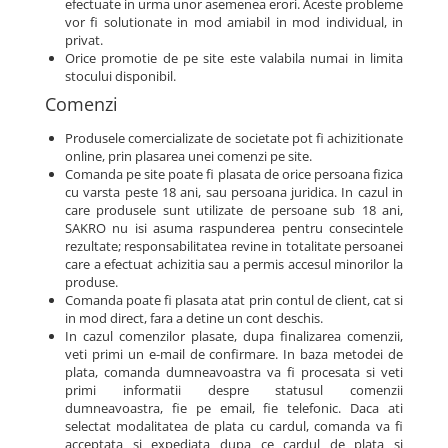
efectuate in urma unor asemenea erori. Aceste probleme
vor fi solutionate in mod amiabil in mod individual, in
privat.
Orice promotie de pe site este valabila numai in limita
stocului disponibil.
Comenzi
Produsele comercializate de societate pot fi achizitionate
online, prin plasarea unei comenzi pe site.
Comanda pe site poate fi plasata de orice persoana fizica
cu varsta peste 18 ani, sau persoana juridica. In cazul in
care produsele sunt utilizate de persoane sub 18 ani,
SAKRO nu isi asuma raspunderea pentru consecintele
rezultate; responsabilitatea revine in totalitate persoanei
care a efectuat achizitia sau a permis accesul minorilor la
produse.
Comanda poate fi plasata atat prin contul de client, cat si
in mod direct, fara a detine un cont deschis.
In cazul comenzilor plasate, dupa finalizarea comenzii,
veti primi un e-mail de confirmare. In baza metodei de
plata, comanda dumneavoastra va fi procesata si veti
primi informatii despre statusul comenzii
dumneavoastra, fie pe email, fie telefonic. Daca ati
selectat modalitatea de plata cu cardul, comanda va fi
acceptata si expediata dupa ce cardul de plata si