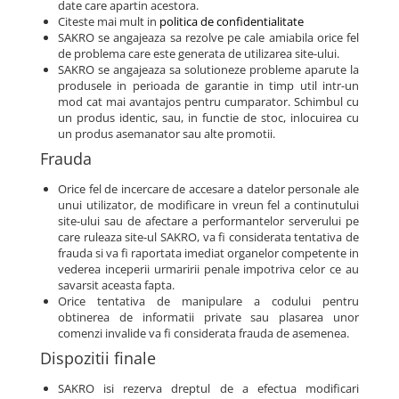
date care apartin acestora.
Citeste mai mult in
politica de confidentialitate
SAKRO se angajeaza sa rezolve pe cale amiabila orice fel
de problema care este generata de utilizarea site-ului.
SAKRO se angajeaza sa solutioneze probleme aparute la
produsele in perioada de garantie in timp util intr-un
mod cat mai avantajos pentru cumparator. Schimbul cu
un produs identic, sau, in functie de stoc, inlocuirea cu
un produs asemanator sau alte promotii.
Frauda
Orice fel de incercare de accesare a datelor personale ale
unui utilizator, de modificare in vreun fel a continutului
site-ului sau de afectare a performantelor serverului pe
care ruleaza site-ul SAKRO, va fi considerata tentativa de
frauda si va fi raportata imediat organelor competente in
vederea inceperii urmaririi penale impotriva celor ce au
savarsit aceasta fapta.
Orice tentativa de manipulare a codului pentru
obtinerea de informatii private sau plasarea unor
comenzi invalide va fi considerata frauda de asemenea.
Dispozitii finale
SAKRO isi rezerva dreptul de a efectua modificari