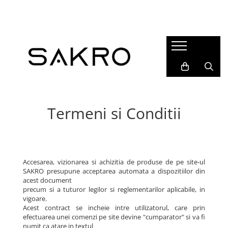
Bijuterii
Charms
Earcuffs
Pandantive
Brose
Termeni si Conditii
Bratari de picior
Inele
Cercei
Accesarea, vizionarea si achizitia de produse de pe site-ul
Bratari
SAKRO presupune acceptarea automata a dispozitiilor din
acest document
Coliere
precum si a tuturor legilor si reglementarilor aplicabile, in
vigoare.
Acest contract se incheie intre utilizatorul, care prin
efectuarea unei comenzi pe site devine "cumparator" si va fi
numit ca atare in textul