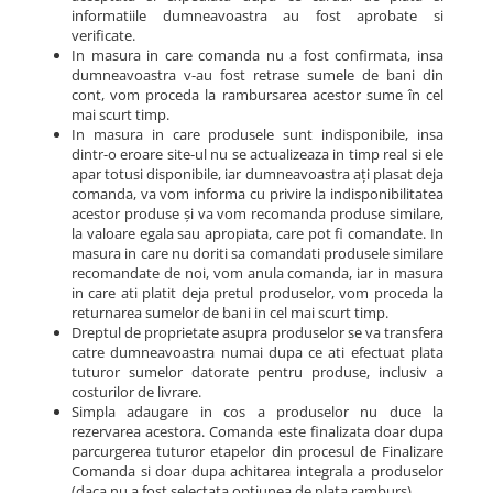
informatiile dumneavoastra au fost aprobate si
verificate.
In masura in care comanda nu a fost confirmata, insa
dumneavoastra v-au fost retrase sumele de bani din
cont, vom proceda la rambursarea acestor sume în cel
mai scurt timp.
In masura in care produsele sunt indisponibile, insa
dintr-o eroare site-ul nu se actualizeaza in timp real si ele
apar totusi disponibile, iar dumneavoastra ați plasat deja
comanda, va vom informa cu privire la indisponibilitatea
acestor produse și va vom recomanda produse similare,
la valoare egala sau apropiata, care pot fi comandate. In
masura in care nu doriti sa comandati produsele similare
recomandate de noi, vom anula comanda, iar in masura
in care ati platit deja pretul produselor, vom proceda la
returnarea sumelor de bani in cel mai scurt timp.
Dreptul de proprietate asupra produselor se va transfera
catre dumneavoastra numai dupa ce ati efectuat plata
tuturor sumelor datorate pentru produse, inclusiv a
costurilor de livrare.
Simpla adaugare in cos a produselor nu duce la
rezervarea acestora. Comanda este finalizata doar dupa
parcurgerea tuturor etapelor din procesul de Finalizare
Comanda si doar dupa achitarea integrala a produselor
(daca nu a fost selectata optiunea de plata ramburs).