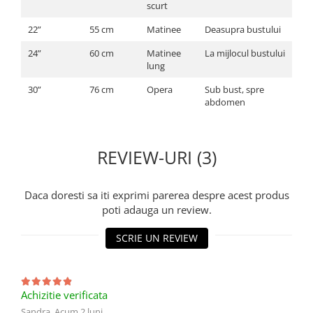
scurt
22”
55 cm
Matinee
Deasupra bustului
24”
60 cm
Matinee
La mijlocul bustului
lung
30”
76 cm
Opera
Sub bust, spre
abdomen
REVIEW-URI (3)
Daca doresti sa iti exprimi parerea despre acest produs
poti adauga un review.
SCRIE UN REVIEW
Achizitie verificata
Sandra,
Acum 2 luni