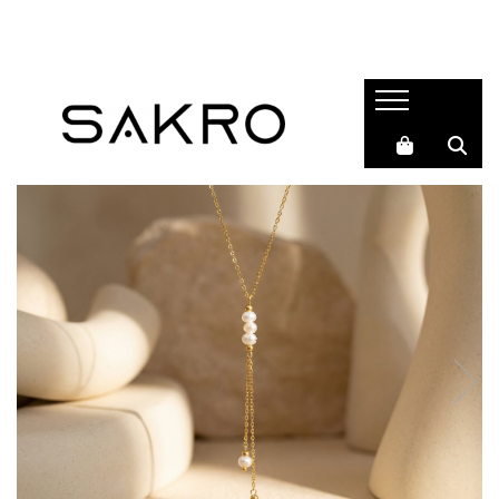
Bijuterii
Charms
Earcuffs
Pandantive
Brose
Bratari de picior
Inele
Cercei
Bratari
Coliere