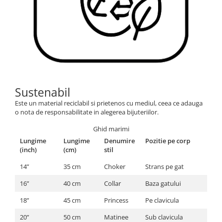
Sustenabil
Este un material reciclabil si prietenos cu mediul, ceea ce adauga
o nota de responsabilitate in alegerea bijuteriilor.
Ghid marimi
Lungime
Lungime
Denumire
Pozitie pe corp
(inch)
(cm)
stil
14”
35 cm
Choker
Strans pe gat
16”
40 cm
Collar
Baza gatului
18”
45 cm
Princess
Pe clavicula
20”
50 cm
Matinee
Sub clavicula