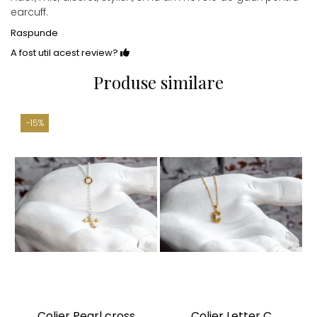
earcuff.
Raspunde
A fost util acest review?
Produse similare
-15%
Colier Pearl cross
Colier Letter C