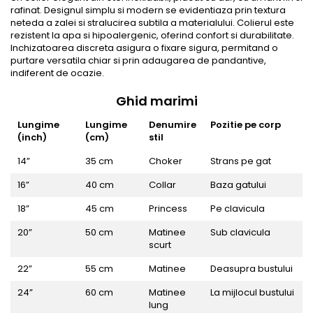
rafinat. Designul simplu si modern se evidentiaza prin textura
neteda a zalei si stralucirea subtila a materialului. Colierul este
rezistent la apa si hipoalergenic, oferind confort si durabilitate.
Inchizatoarea discreta asigura o fixare sigura, permitand o
purtare versatila chiar si prin adaugarea de pandantive,
indiferent de ocazie.
Ghid marimi
Lungime
Lungime
Denumire
Pozitie pe corp
(inch)
(cm)
stil
14”
35 cm
Choker
Strans pe gat
16”
40 cm
Collar
Baza gatului
18”
45 cm
Princess
Pe clavicula
20”
50 cm
Matinee
Sub clavicula
scurt
22”
55 cm
Matinee
Deasupra bustului
24”
60 cm
Matinee
La mijlocul bustului
lung