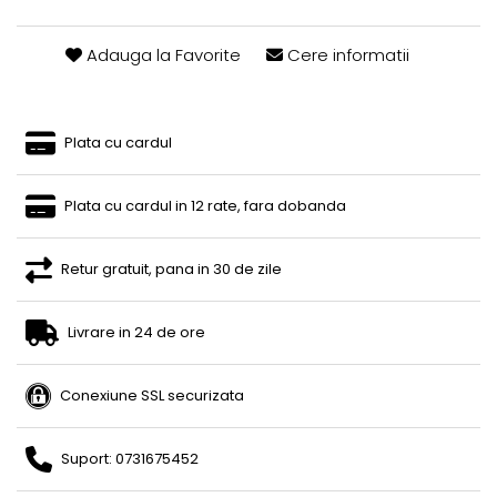
Adauga la Favorite
Cere informatii
Plata cu cardul
Plata cu cardul in 12 rate, fara dobanda
Retur gratuit, pana in 30 de zile
Livrare in 24 de ore
Conexiune SSL securizata
Suport: 0731675452