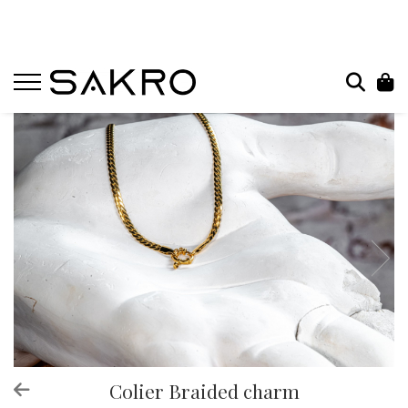
Bijuterii
Charms
Earcuffs
Pandantive
Brose
Bratari de picior
Inele
Cercei
Bratari
Coliere
Colier Braided charm