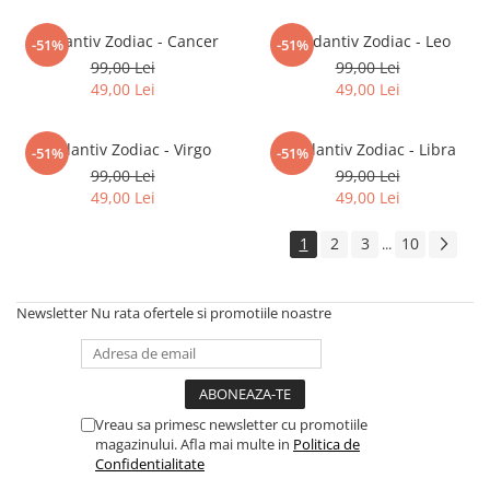
Pandantiv Zodiac - Cancer
Pandantiv Zodiac - Leo
-51%
-51%
99,00 Lei
99,00 Lei
49,00 Lei
49,00 Lei
Pandantiv Zodiac - Virgo
Pandantiv Zodiac - Libra
-51%
-51%
99,00 Lei
99,00 Lei
49,00 Lei
49,00 Lei
1
2
3
10
...
Newsletter
Nu rata ofertele si promotiile noastre
Vreau sa primesc newsletter cu promotiile
magazinului. Afla mai multe in
Politica de
Confidentialitate