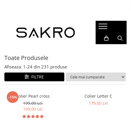
Bijuterii
Charms
Earcuffs
Pandantive
Toate Produsele
Brose
Afiseaza:
1-
24
din
231
produse
Bratari de picior
Inele
FILTRE
Cercei
Bratari
Colier Pearl cross
Colier Letter C
-15%
199,00 Lei
179,00 Lei
Coliere
169,00 Lei