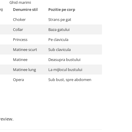
Ghid marimi
m)
Denumire stil
Pozitie pe corp
Choker
Strans pe gat
Collar
Baza gatului
Princess
Pe clavicula
Matinee scurt
Sub clavicula
Matinee
Deasupra bustului
Matinee lung
La mijlocul bustului
Opera
Sub bust, spre abdomen
review.