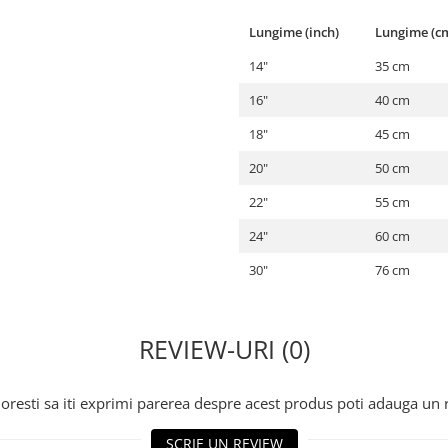
Lungime (inch)
Lungime (c
14"
35 cm
16"
40 cm
18"
45 cm
20"
50 cm
22"
55 cm
24"
60 cm
30"
76 cm
REVIEW-URI (0)
oresti sa iti exprimi parerea despre acest produs poti adauga un 
SCRIE UN REVIEW