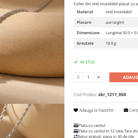
Colier din otel inoxidabil placat cu 
Material
otel inoxidabil
Placare
aur/argint
Dimensiune
Lungime 50.0 + 5.
Greutate
18.9 g
IN STOC
ADAUG
Cod Produs:
skr_1211_050
Adauga la Favorite
Cere 
Plata cu cardul
Plata cu cardul in 12 rate, fara 
Retur gratuit, pana in 30 de zile