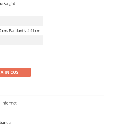
aur/argint
0 cm, Pandantiv 4.41 cm
A IN COS
informatii
dobanda