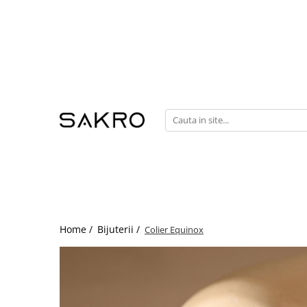
Bijuterii
Charms
Earcuffs
Pandantive
Brose
Bratari de picior
Inele
Cercei
Bratari
Home /
Bijuterii /
Colier Equinox
Coliere