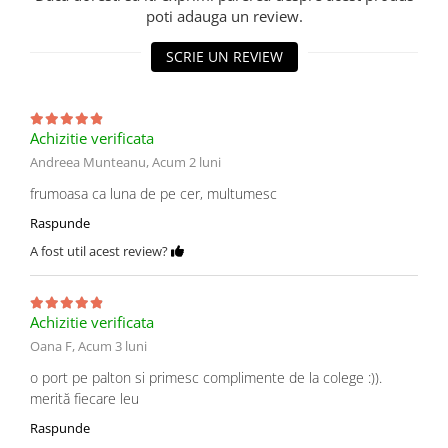
poti adauga un review.
SCRIE UN REVIEW
Achizitie verificata
Andreea Munteanu,
Acum 2 luni
frumoasa ca luna de pe cer, multumesc
Raspunde
A fost util acest review?
Achizitie verificata
Oana F,
Acum 3 luni
o port pe palton si primesc complimente de la colege :)).
merită fiecare leu
Raspunde