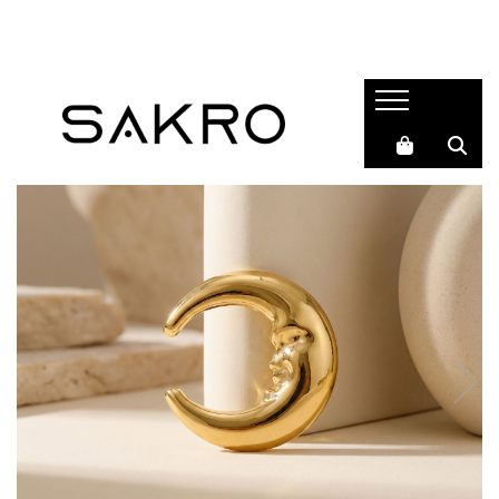
Bijuterii
Charms
Earcuffs
Pandantive
Brose
Bratari de picior
Inele
Cercei
Bratari
Coliere