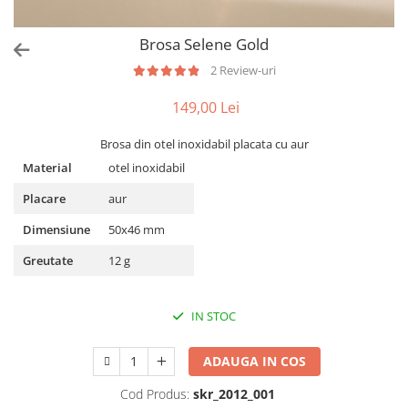
Brosa Selene Gold
2 Review-uri
149,00 Lei
Brosa din otel inoxidabil placata cu aur
Material
otel inoxidabil
Placare
aur
Dimensiune
50x46 mm
Greutate
12 g
IN STOC
ADAUGA IN COS
Cod Produs:
skr_2012_001