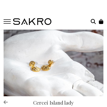
Bijuterii
Charms
Earcuffs
Pandantive
Brose
Bratari de picior
Inele
Cercei
Bratari
Coliere
Cercei Island lady