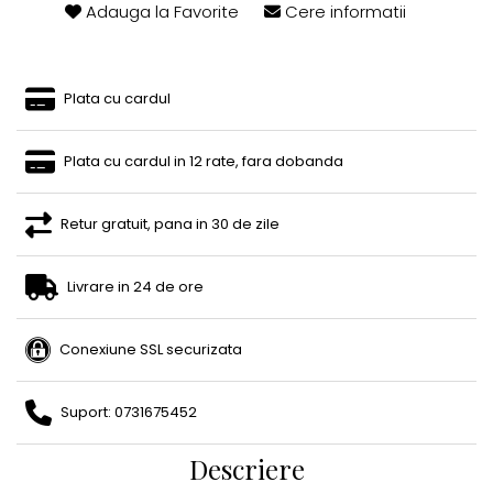
Adauga la Favorite
Cere informatii
Plata cu cardul
Plata cu cardul in 12 rate, fara dobanda
Retur gratuit, pana in 30 de zile
Livrare in 24 de ore
Conexiune SSL securizata
Suport: 0731675452
Descriere