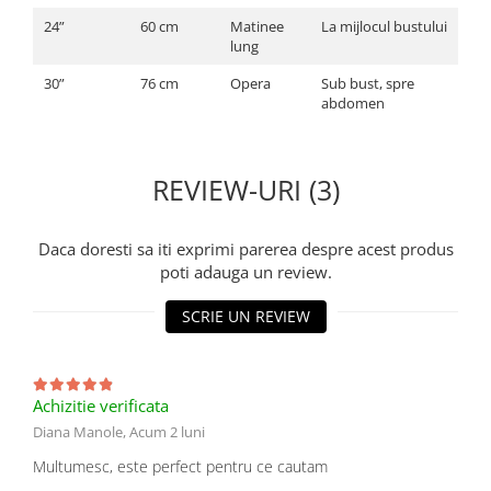
24”
60 cm
Matinee
La mijlocul bustului
lung
30”
76 cm
Opera
Sub bust, spre
abdomen
REVIEW-URI (3)
Daca doresti sa iti exprimi parerea despre acest produs
poti adauga un review.
SCRIE UN REVIEW
Achizitie verificata
Diana Manole,
Acum 2 luni
Multumesc, este perfect pentru ce cautam