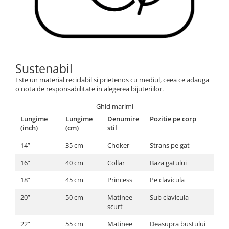
Sustenabil
Este un material reciclabil si prietenos cu mediul, ceea ce adauga
o nota de responsabilitate in alegerea bijuteriilor.
Ghid marimi
Lungime
Lungime
Denumire
Pozitie pe corp
(inch)
(cm)
stil
14”
35 cm
Choker
Strans pe gat
16”
40 cm
Collar
Baza gatului
18”
45 cm
Princess
Pe clavicula
20”
50 cm
Matinee
Sub clavicula
scurt
22”
55 cm
Matinee
Deasupra bustului