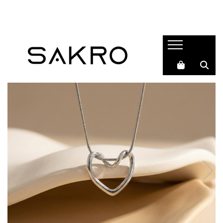
Bijuterii
Charms
Earcuffs
Pandantive
Brose
Bratari de picior
Inele
Cercei
Bratari
Coliere