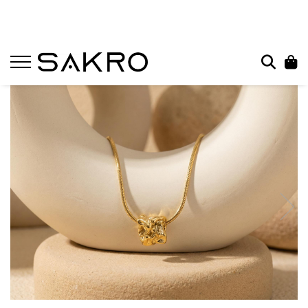
Bijuterii
Charms
Earcuffs
Pandantive
Brose
Bratari de picior
Inele
Cercei
Bratari
Coliere