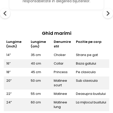
responsabilitate in alegerea bijuteriilor.
Ghid marimi
Lungime
Lungime
Denumire
Pozitie pe corp
(inch)
(cm)
stil
14”
35 cm
Choker
Strans pe gat
16”
40 cm
Collar
Baza gatului
18”
45 cm
Princess
Pe clavicula
20”
50 cm
Matinee
Sub clavicula
scurt
22”
55 cm
Matinee
Deasupra bustului
24”
60 cm
Matinee
La mijlocul bustului
lung