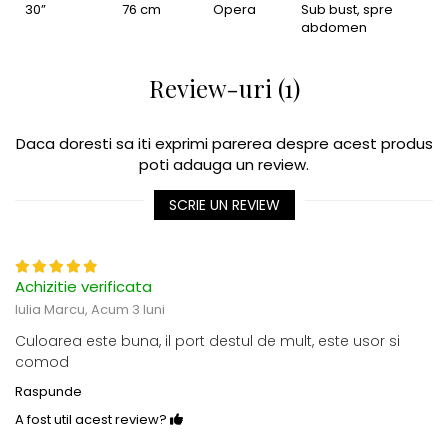
30”
76 cm
Opera
Sub bust, spre
abdomen
Review-uri (1)
Daca doresti sa iti exprimi parerea despre acest produs
poti adauga un review.
SCRIE UN REVIEW
Achizitie verificata
Iulia Marcu,
Acum 3 luni
Culoarea este buna, il port destul de mult, este usor si
comod
Raspunde
A fost util acest review?