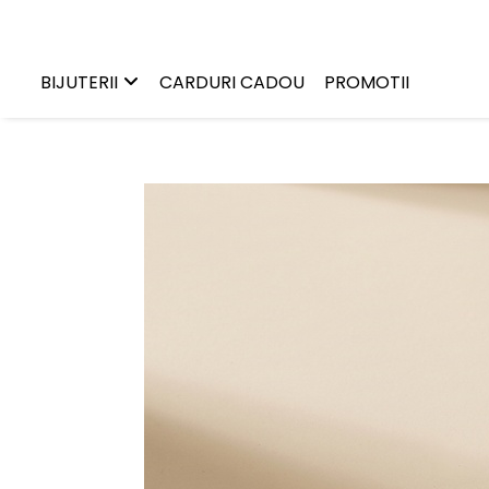
Bijuterii
BIJUTERII
CARDURI CADOU
PROMOTII
Charms
Earcuffs
Pandantive
Brose
Bratari de picior
Inele
Cercei
Bratari
Coliere