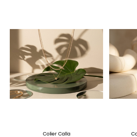
Colier Calla
Co