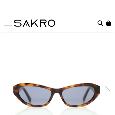
Bijuterii
Charms
Earcuffs
Pandantive
Brose
Bratari de picior
Inele
Cercei
Bratari
Coliere