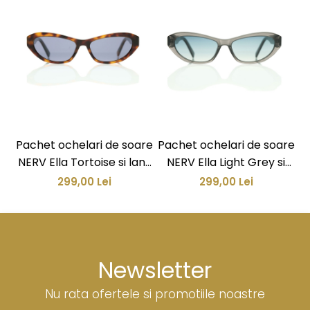
Pachet ochelari de soare
Pachet ochelari de soare
P
NERV Ella Tortoise si lant
NERV Ella Light Grey si
de ochelari auriu
lant de ochelari argintiu
299,00 Lei
299,00 Lei
Newsletter
Nu rata ofertele si promotiile noastre