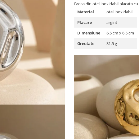
Brosa din otel inoxidabil placata cu
Material
otel inoxidabil
Placare
argint
Dimensiune
6.5 cm x 6.5 cm
Greutate
31.5 g