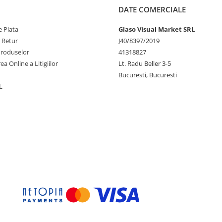
DATE COMERCIALE
 Plata
Glaso Visual Market SRL
e Retur
J40/8397/2019
Produselor
41318827
ea Online a Litigiilor
Lt. Radu Beller 3-5
Bucuresti, Bucuresti
L