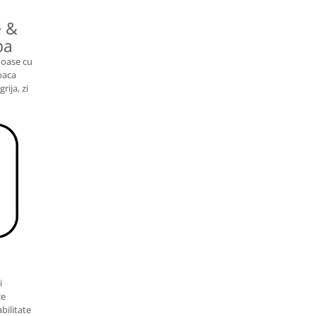
e &
pa
enoase cu
voaca
grija, zi
i
ce
bilitate