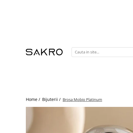
Bijuterii
Charms
Earcuffs
Pandantive
Brose
Bratari de picior
Inele
Cercei
Bratari
Home /
Bijuterii /
Brosa Mobio Platinum
Coliere