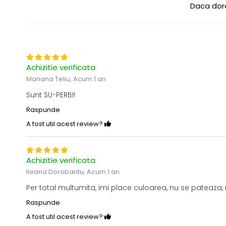
Daca dore
Achizitie verificata
Mariana Teliu,
Acum 1 an
Sunt SU-PERBI!
Raspunde
A fost util acest review?
Achizitie verificata
Ileana Dorobantu,
Acum 1 an
Per total multumita, imi place culoarea, nu se pateaza, 
Raspunde
A fost util acest review?