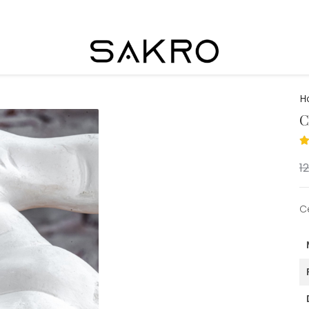
H
C
12
Ce