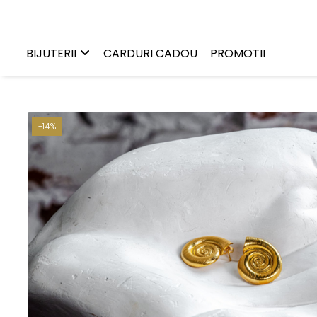
Bijuterii
BIJUTERII
CARDURI CADOU
PROMOTII
Charms
Earcuffs
Pandantive
-14%
Brose
Bratari de picior
Inele
Cercei
Bratari
Coliere