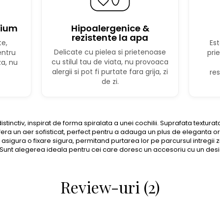
mium
Hipoalergenice &
rezistente la apa
te,
Est
Delicate cu pielea si prietenoase
entru
pri
cu stilul tau de viata, nu provoaca
za, nu
alergii si pot fi purtate fara grija, zi
res
de zi.
istinctiv, inspirat de forma spiralata a unei cochilii. Suprafata textu
ei ofera un aer sofisticat, perfect pentru a adauga un plus de eleganta o
asigura o fixare sigura, permitand purtarea lor pe parcursul intregii zi
 Sunt alegerea ideala pentru cei care doresc un accesoriu cu un desig
Review-uri (2)