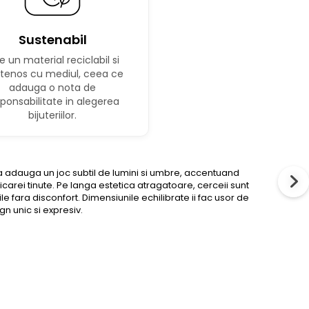
Sustenabil
e un material reciclabil si
etenos cu mediul, ceea ce
adauga o nota de
ponsabilitate in alegerea
bijuteriilor.
rata adauga un joc subtil de lumini si umbre, accentuand
ricarei tinute. Pe langa estetica atragatoare, cerceii sunt
le fara disconfort. Dimensiunile echilibrate ii fac usor de
n unic si expresiv.