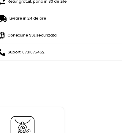
Retur gratuit, pana in 30 de zile
Livrare in 24 de ore
Conexiune SSL securizata
Suport: 0731675452