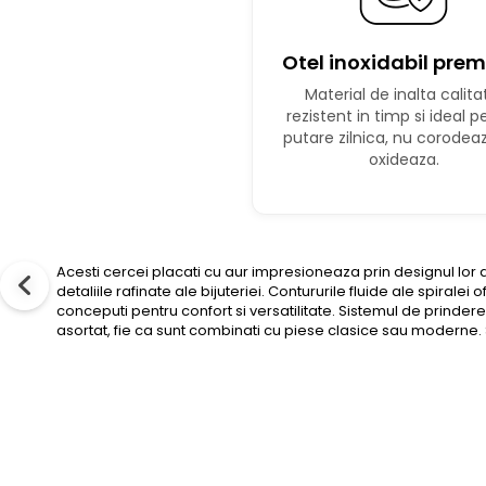
Otel inoxidabil pre
Material de inalta calita
rezistent in timp si ideal p
putare zilnica, nu corodea
oxideaza.
Acesti cercei placati cu aur impresioneaza prin designul lor d
detaliile rafinate ale bijuteriei. Contururile fluide ale spiral
conceputi pentru confort si versatilitate. Sistemul de prindere 
asortat, fie ca sunt combinati cu piese clasice sau moderne.