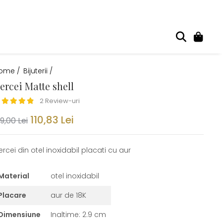
ome /
Bijuterii /
ercei Matte shell
2 Review-uri
110,83 Lei
9,00 Lei
rcei din otel inoxidabil placati cu aur
Material
otel inoxidabil
Placare
aur de 18K
Dimensiune
Inaltime: 2.9 cm