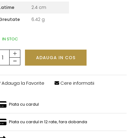
Latime
2.4 cm
Greutate
6.42 g
IN STOC
ADAUGA IN COS
Adauga la Favorite
Cere informatii
Plata cu cardul
Plata cu cardul in 12 rate, fara dobanda