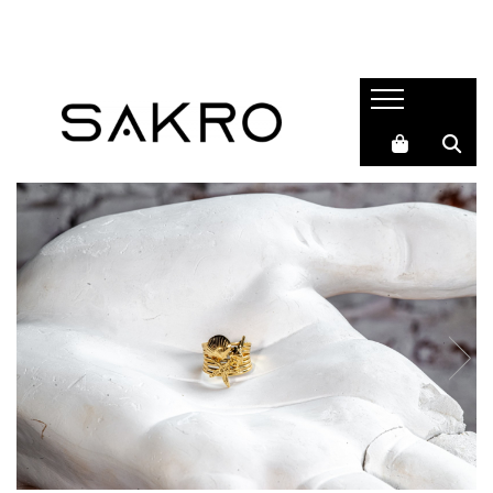
Bijuterii
Charms
Earcuffs
Pandantive
Brose
Bratari de picior
Inele
Cercei
Bratari
Coliere