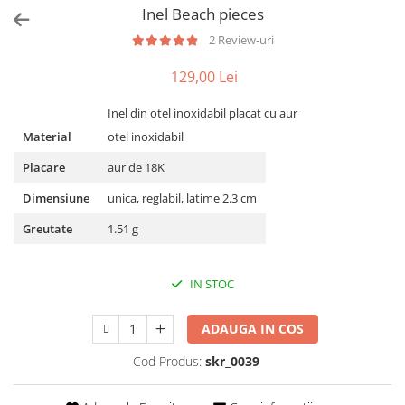
Inel Beach pieces
2 Review-uri
129,00 Lei
Inel din otel inoxidabil placat cu aur
Material
otel inoxidabil
Placare
aur de 18K
Dimensiune
unica, reglabil, latime 2.3 cm
Greutate
1.51 g
IN STOC
ADAUGA IN COS
Cod Produs:
skr_0039