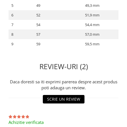
5
49
49,3 mm
6
52
51,9 mm
7
54
54,4 mm
8
57
57,0 mm
9
59
59,5 mm
REVIEW-URI (2)
Daca doresti sa iti exprimi parerea despre acest produs
poti adauga un review.
SCRIE UN REVIEW
Achizitie verificata