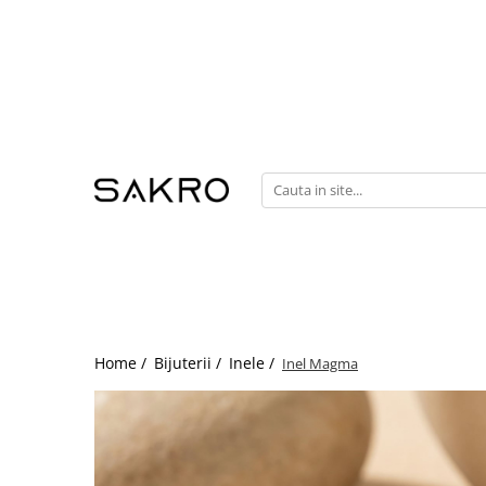
Bijuterii
Charms
Earcuffs
Pandantive
Brose
Bratari de picior
Inele
Cercei
Bratari
Home /
Bijuterii /
Inele /
Inel Magma
Coliere