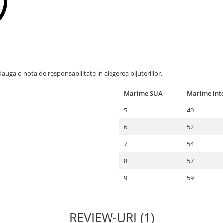
dauga o nota de responsabilitate in alegerea bijuteriilor.
Marime SUA
Marime inte
5
49
6
52
7
54
8
57
9
59
REVIEW-URI (1)