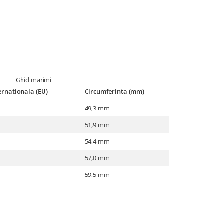
Ghid marimi
rnationala (EU)
Circumferinta (mm)
49,3 mm
51,9 mm
54,4 mm
57,0 mm
59,5 mm