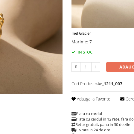
Inel Glacier
Marime
:
7
IN STOC
ADAUG
Cod Produs:
skr_1211_007
Adauga la Favorite
Cere 
Plata cu cardul
Plata cu cardul in 12 rate, fara 
Retur gratuit, pana in 30 de zile
Livrare in 24 de ore