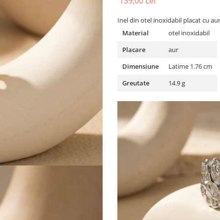
139,00 Lei
Inel din otel inoxidabil placat cu au
Material
otel inoxidabil
Placare
aur
Dimensiune
Latime 1.76 cm
Greutate
14.9 g