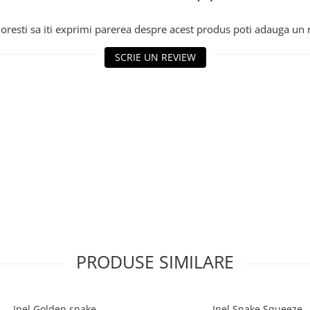
oresti sa iti exprimi parerea despre acest produs poti adauga un 
SCRIE UN REVIEW
PRODUSE SIMILARE
Inel Golden snake
Inel Snake Squeeze