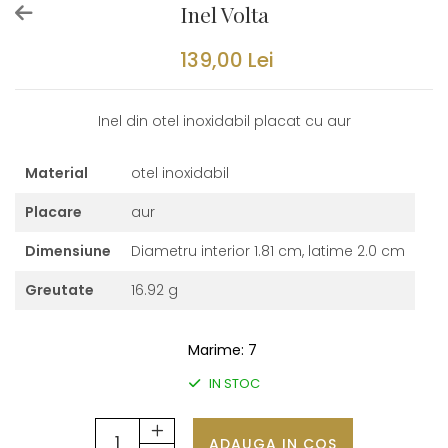
Inel Volta
139,00 Lei
Inel din otel inoxidabil placat cu aur
Material
otel inoxidabil
Placare
aur
Dimensiune
Diametru interior 1.81 cm, latime 2.0 cm
Greutate
16.92 g
Marime
:
7
IN STOC
ADAUGA IN COS