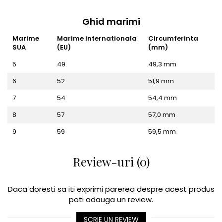
Ghid marimi
Marime
Marime internationala
Circumferinta
SUA
(EU)
(mm)
5
49
49,3 mm
6
52
51,9 mm
7
54
54,4 mm
8
57
57,0 mm
9
59
59,5 mm
Review-uri (0)
Daca doresti sa iti exprimi parerea despre acest produs
poti adauga un review.
SCRIE UN REVIEW