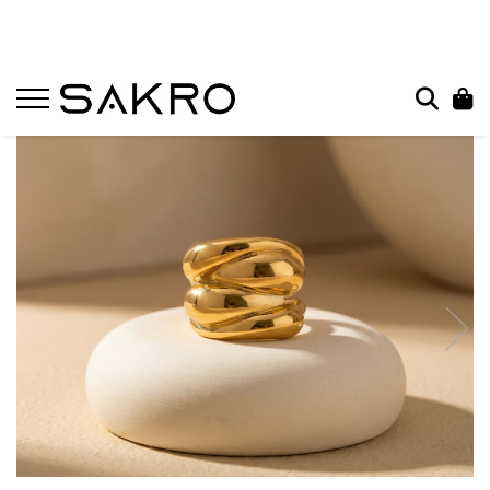
Bijuterii
Charms
Earcuffs
Pandantive
Brose
Bratari de picior
Inele
Cercei
Bratari
Coliere