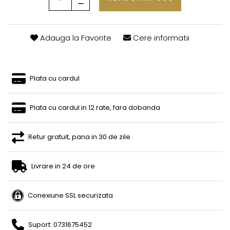
Adauga la Favorite
Cere informatii
Plata cu cardul
Plata cu cardul in 12 rate, fara dobanda
Retur gratuit, pana in 30 de zile
Livrare in 24 de ore
Conexiune SSL securizata
Suport: 0731675452